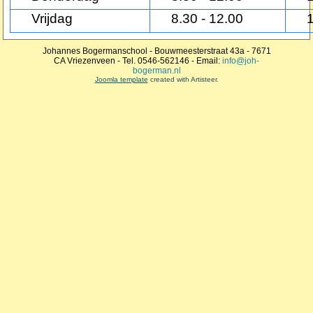
Vrijdag
8.30 - 12.00
Johannes Bogermanschool - Bouwmeesterstraat 43a - 7671
CA Vriezenveen - Tel. 0546-562146 - Email:
info@joh-
bogerman.nl
Joomla template
created with Artisteer.