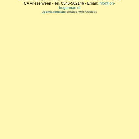
CA Vriezenveen - Tel. 0546-562146 - Email:
info@joh-
bogerman.nl
Joomla template
created with Artisteer.