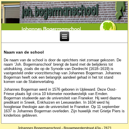
Naam van de school
De naam van de school is door de oprichters niet zomaar gekozen. De
naam ‘Joh. Bogermanschool’ brengt de band met de belijdenis tot
uitdrukking, zoals die op de Synode van Dordrecht (1618–1619) is
vastgesteld onder voorzitterschap van Johannes Bogerman. Johannes
Bogerman heeft ook een belangrijk aandeel gehad in het tot stand
komen van de Statenvertaling.
Johannes Bogerman werd in 1576 geboren in Upleward. Deze Oost-
Friese plaats ligt circa 10 kilometer noordwestelijk van Emden.
Bogerman studeerde aan de universiteit van Franeker. Hij werd daarna
predikant in Sneek, Enkhuizen en Leeuwarden. In 1634 werd hij
hoogleraar theologie aan de universiteit te Franeker. Op 11 september
1637 is Johannes Bogerman overleden. Zijn huwelijk met Grietje Piers is
kinderloos gebleven.
Johannes Bogermanschool - Bouwmeesterstraat 43a - 7671