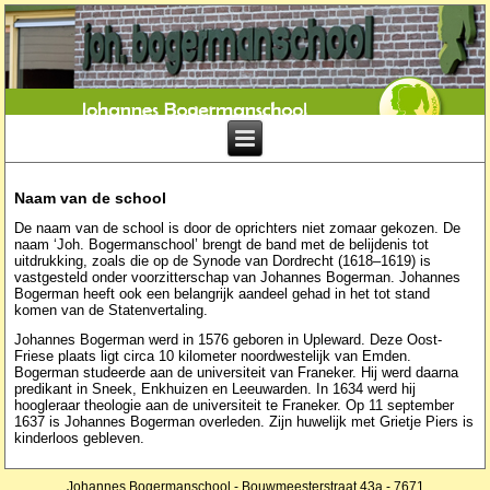
Naam van de school
De naam van de school is door de oprichters niet zomaar gekozen. De
naam ‘Joh. Bogermanschool’ brengt de band met de belijdenis tot
uitdrukking, zoals die op de Synode van Dordrecht (1618–1619) is
vastgesteld onder voorzitterschap van Johannes Bogerman. Johannes
Bogerman heeft ook een belangrijk aandeel gehad in het tot stand
komen van de Statenvertaling.
Johannes Bogerman werd in 1576 geboren in Upleward. Deze Oost-
Friese plaats ligt circa 10 kilometer noordwestelijk van Emden.
Bogerman studeerde aan de universiteit van Franeker. Hij werd daarna
predikant in Sneek, Enkhuizen en Leeuwarden. In 1634 werd hij
hoogleraar theologie aan de universiteit te Franeker. Op 11 september
1637 is Johannes Bogerman overleden. Zijn huwelijk met Grietje Piers is
kinderloos gebleven.
Johannes Bogermanschool - Bouwmeesterstraat 43a - 7671