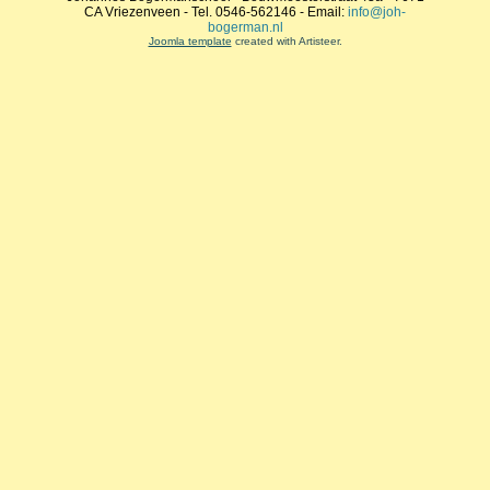
CA Vriezenveen - Tel. 0546-562146 - Email:
info@joh-
bogerman.nl
Joomla template
created with Artisteer.